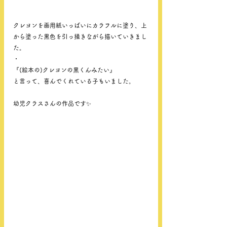
クレヨンを画用紙いっぱいにカラフルに塗り、上
から塗った黒色を引っ掻きながら描いていきまし
た。
・
『(絵本の)クレヨンの黒くんみたい』
と言って、喜んでくれている子もいました。
幼児クラスさんの作品です✨