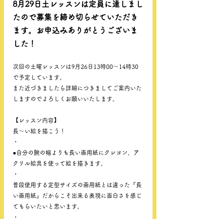
8月29日土レッスンは定員に達しまし
たので募集を締め切らせていただき
ます。お申込みありがとうございま
した！
次回の土曜レッスンは9月26日13時00～14時30
で予定しています。
また近づきましたら詳細につきましてご案内いた
しますのでよろしくお願いいたします。
【レッスン内容】
長〜い絵を描こう！
・
●自分の腕の幅よりも長い画用紙にクレヨン、ア
クリル絵具を使って絵を描きます。
・
普段使用する定型サイズの画用紙とは違った『長
い画用紙』だからこそ出来る表現に面白さを感じ
てもらいたいと思います。
・