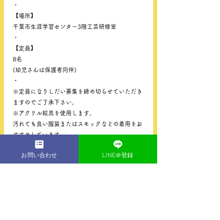
・
【場所】
千葉市生涯学習センター3階工芸研修室
・
【定員】
8名
(幼児さんは保護者同伴)
・
※定員になりしだい募集を締め切らせていただき
ますのでご了承下さい。
※アクリル絵具を使用します。
汚れても良い服装またはスモックなどの着用をお
すすめしています。
・
お問い合わせ
LINE＠登録
------------------------------------
・
ご希望の方はホームページ【お問い合わせフォー
ム】またはLINEよりお問い合わせ下さい。 