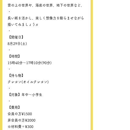
雲の上の世界や、海底の世界、地下の世界など、
・
長い紙を活かし、楽しく想像力を膨らませながら
描いてみましょう♬
・
【開催日】
8月29日(土)
・
【時間】
15時40分〜17時10分(90分)
・
【持ち物】
クレヨン(オイルクレヨン)
・
【対象】年中〜小学生
・
【費用】
会員の方¥1500
非会員の方¥2000
※材料費＋¥300