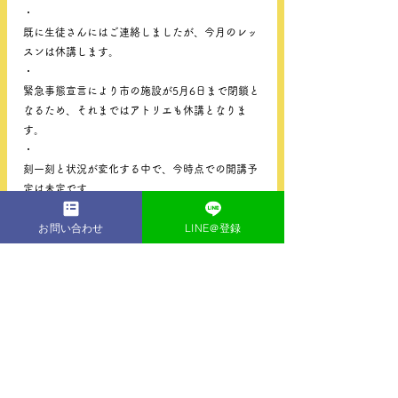
・
既に生徒さんにはご連絡しましたが、今月のレッ
スンは休講します。
・
緊急事態宣言により市の施設が5月6日まで閉鎖と
なるため、それまではアトリエも休講となりま
す。
・
刻一刻と状況が変化する中で、今時点での開講予
定は未定です。
・
お問い合わせ
LINE＠登録
生徒さんには改めて状況をお知らせ致します。 ・
コメント
コメントを追加…