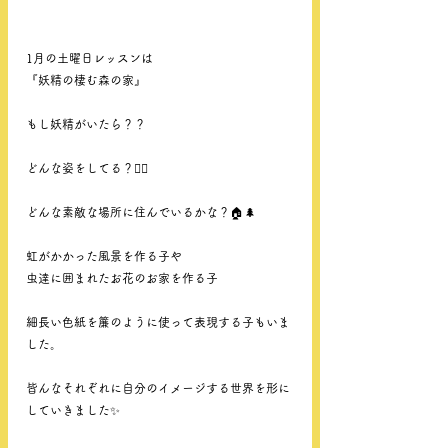
1月の土曜日レッスンは
『妖精の棲む森の家』
もし妖精がいたら？？
どんな姿をしてる？🧚‍♂️
どんな素敵な場所に住んでいるかな？🏠🌲
虹がかかった風景を作る子や
虫達に囲まれたお花のお家を作る子
細長い色紙を簾のように使って表現する子もいま
した。
皆んなそれぞれに自分のイメージする世界を形に
していきました✨