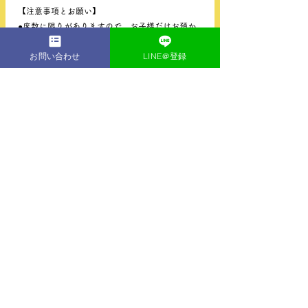
【注意事項とお願い】
●席数に限りがありますので、お子様だけお預か
りします。
お問い合わせ
LINE＠登録
保護者の方のご見学希望の方は最初と最後の10分
程度でお願いします。
●マスクの着用をお願い致します。
●システムキャンセル期間を過ぎた場合はLINEか
らご連絡を下さい。無断キャンセルの場合は次回
以降のご予約が受け付けられなくなりますのでご
了承ください。
------------------------------
【お申し込み方法】
下記の予約システムからお申し込み下さい。
初めての方はご予約後、LINEでお子様のお名前と
学年をお知らせください。
※会員、リピーターの方、これまでLINEでご連絡
頂いた事ある方は不要です。