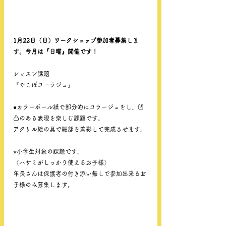
1月22日（日）ワークショップ参加者募集しま
す。今月は『日曜』開催です！
レッスン課題
『でこぼコーラジュ』
●カラーボール紙で部分的にコラージュをし、凹
凸のある表現を楽しむ課題です。
アクリル絵の具で細部を着彩して完成させます。
⭐︎小学生対象の課題です。
（ハサミがしっかり使えるお子様）
年長さんは保護者の付き添い無しで参加出来るお
子様のみ募集します。