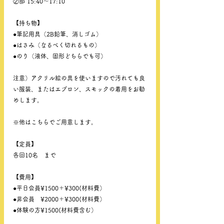
②部 15:40〜17:10
【持ち物】
●筆記用具（2B鉛筆、消しゴム）
●はさみ（なるべく切れるもの）
●のり（液体、固形どちらでも可）
注意）アクリル絵の具を使いますので汚れても良
い服装、またはエプロン、スモックの着用をお勧
めします。
※他はこちらでご用意します。
【定員】
各回10名　まで
【費用】
●平日会員¥1500＋¥300(材料費）
●非会員　¥2000＋¥300(材料費）
●体験の方¥1500(材料費含む）