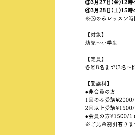
③3月27日(金)12時
④3月28日(土)15時
※③のみレッスン時
【対象】
幼児〜小学生
【定員】
各回8名まで(3名〜
【受講料】
●非会員の方
1回のみ受講¥2000
2回以上受講¥1500
●会員の方¥1500/
※ご兄弟割引有りま