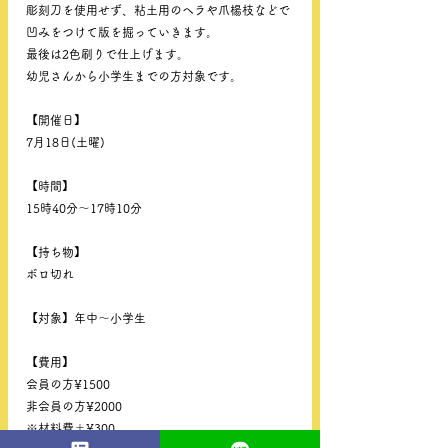
彫刻刀を使用せず、粘土用のヘラや爪楊枝などで
凹みをつけて版を掘っていきます。
最後は2色刷りで仕上げます。
幼児さんから小学生までの方対象です。
【開催日】
7月18日(土曜)
【時間】
15時40分〜17時10分
【持ち物】
ボロ切れ
【対象】年中〜小学生
【費用】
会員の方¥1500
非会員の方¥2000
※材料費＋¥300