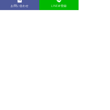
お問い合わせ
LINE＠登録
【場所】
千葉市生涯学習センター3階工芸研修室
【定員】
8名
(幼児さんは保護者同伴)
------------------------------------
・
ご希望の方はホームページ、またはLINEよりお問
い合わせ下さい。 
コメント
コメントを追加…