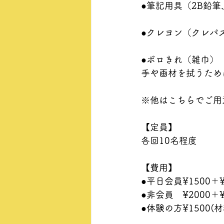
●筆記用具（2B鉛
●クレヨン（クレパ
●ボロきれ（雑巾）
手や画材を拭うため
※他はこちらでご用
【定員】
各回10名程度
【費用】
●平日会員¥1500＋
●非会員　¥2000＋
●体験の方¥1500(