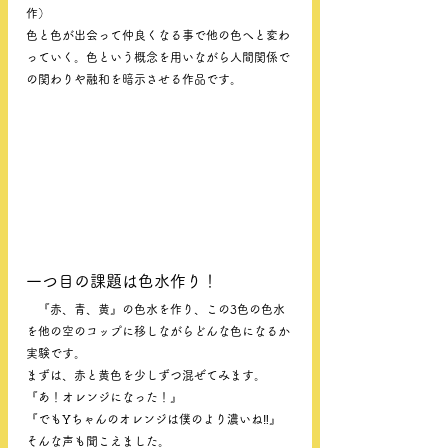
作）
色と色が出会って仲良くなる事で他の色へと変わ
っていく。色という概念を用いながら人間関係で
の関わりや融和を暗示させる作品です。
一つ目の課題は色水作り！
　『赤、青、黄』の色水を作り、この3色の色水
を他の空のコップに移しながらどんな色になるか
実験です。
まずは、赤と黄色を少しずつ混ぜてみます。
『あ！オレンジになった！』
『でもYちゃんのオレンジは僕のより濃いね‼』
そんな声も聞こえました。